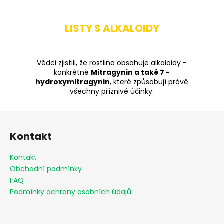
LISTY S ALKALOIDY
Vědci zjistili, že rostlina obsahuje alkaloidy -
konkrétně
Mitragynin a také 7 -
hydroxymitragynin
, které způsobují právě
všechny příznivé účinky.
Z
á
Kontakt
p
a
Kontakt
t
Obchodní podmínky
í
FAQ
Podmínky ochrany osobních údajů