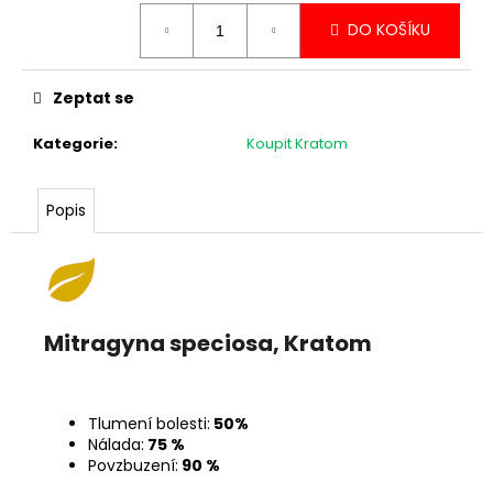
Měrná
DO KOŠÍKU
cena:
Zeptat se
Kategorie
:
Koupit Kratom
Popis
Mitragyna speciosa, Kratom
Tlumení bolesti:
50%
Nálada:
75 %
Povzbuzení:
90 %