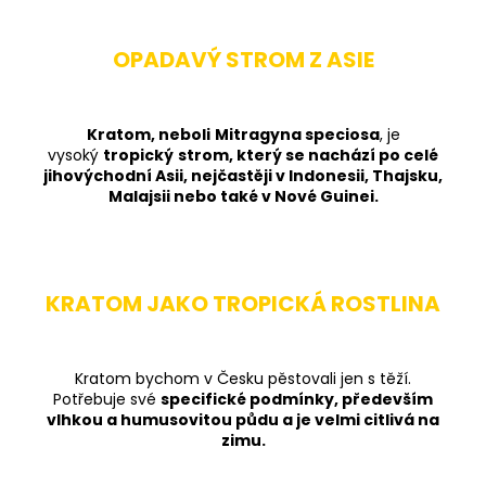
OPADAVÝ STROM Z ASIE
Kratom, neboli
Mitragyna speciosa
, je
vysoký
tropický
strom, který se nachází po celé
jihovýchodní Asii, nejčastěji v Indonesii, Thajsku,
Malajsii nebo také v Nové Guinei.
KRATOM JAKO TROPICKÁ ROSTLINA
Kratom bychom v Česku pěstovali jen s těží.
Potřebuje své
specifické podmínky, především
vlhkou a humusovitou půdu a je velmi citlivá na
zimu.