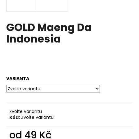
a
j
í
GOLD Maeng Da
t
Indonesia
?
HLEDAT
VARIANTA
Zvolte variantu
Kód:
Zvolte variantu
od
49 Kč