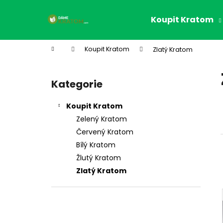
K
Přejít
na
o
Koupit Kratom
obsah
Zpět
Zpět
š
do
do
í
Domů
Koupit Kratom
Zlatý Kratom
k
obchodu
obchodu
P
o
Kategorie
Přeskočit
s
kategorie
t
Koupit Kratom
r
Zelený Kratom
a
Červený Kratom
n
Bílý Kratom
n
Žlutý Kratom
í
Zlatý Kratom
p
a
n
e