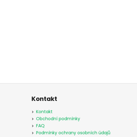
Z
á
Kontakt
p
a
Kontakt
t
Obchodní podmínky
í
FAQ
Podmínky ochrany osobních údajů