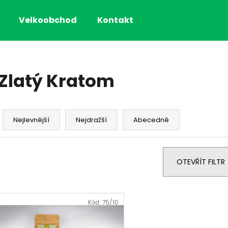
Velkoobchod
Kontakt
Co potřebujete najít?
Zlatý Kratom
HLEDAT
Ř
a
Nejlevnější
Nejdražší
Abecedně
z
e
n
OTEVŘÍT FILTR
í
p
V
r
ý
Kód:
75/10
o
p
d